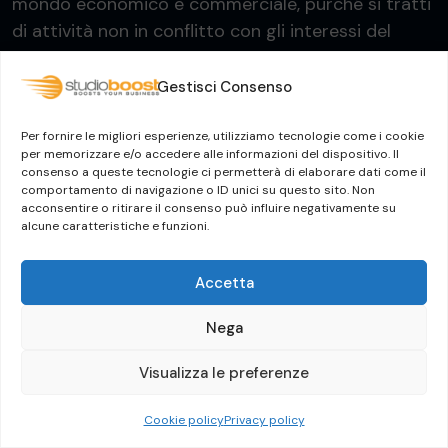
mondo economico e commerciale, purché si tratti
di attività non in conflitto con gli interessi del
Gruppo – o delle singole società – e con gli
obblighi assunti e derivanti dalla tipologia di
Gestisci Consenso
collaborazione in essere. Al riguardo, tutti i
Destinatari devono evitare le situazioni in cui si
Per fornire le migliori esperienze, utilizziamo tecnologie come i cookie
per memorizzare e/o accedere alle informazioni del dispositivo. Il
possano manifestare conflitti di interesse,
consenso a queste tecnologie ci permetterà di elaborare dati come il
dovendosi astenere dalla possibilità di
comportamento di navigazione o ID unici su questo sito. Non
acconsentire o ritirare il consenso può influire negativamente su
avvantaggiarsi personalmente da possibili
alcune caratteristiche e funzioni.
opportunità d’affari connesse allo svolgimento
delle proprie funzioni.
Accetta
Nell’esercizio della propria attività, Dylog e
Nega
ciascuna società del Gruppo evitano situazioni
ove i Destinatari siano in conflitto di interesse,
Visualizza le preferenze
anche qualora costoro siano consulenti o soggetti
Cookie policy
Privacy policy
terzi.