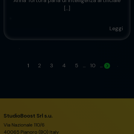
Anna Tortora parla di intelligenza artificiale
[…]
Leggi
1
2
3
4
5
...
10
...
StudioBoost Srl s.u.
Via Nazionale 110/6
40065 Pianoro (BO) Italy