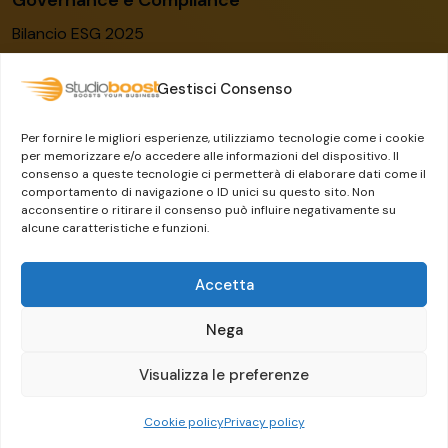
Governance e Compliance
Bilancio ESG 2025
Codice etico
Gestisci Consenso
Modello organizzativo
Certificato ISO/IEC 27001:2022
Per fornire le migliori esperienze, utilizziamo tecnologie come i cookie
Whistleblowing
per memorizzare e/o accedere alle informazioni del dispositivo. Il
consenso a queste tecnologie ci permetterà di elaborare dati come il
Il Gruppo Dylog-Buffetti
comportamento di navigazione o ID unici su questo sito. Non
acconsentire o ritirare il consenso può influire negativamente su
alcune caratteristiche e funzioni.
Accetta
Nega
Visualizza le preferenze
Crafted by
Guermandi Group
Cookie policy
Privacy policy