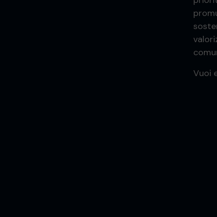
prior
promu
soste
valori
comun
Vuoi 