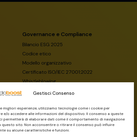
Governance e Compliance
Bilancio ESG 2025
Codice etico
Modello organizzativo
Certificato ISO/IEC 27001:2022
Whistleblowing
Il Gruppo Dylog-Buffetti
Gestisci Consenso
 le migliori esperienze, utilizziamo tecnologie come i cookie per
 e/o accedere alle informazioni del dispositivo. Il consenso a queste
ci permetterà di elaborare dati come il comportamento di navigazione
u questo sito. Non acconsentire o ritirare il consenso può influire
te su alcune caratteristiche e funzioni.