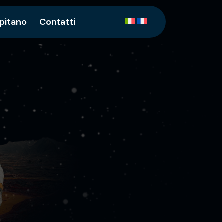
apitano
Contatti