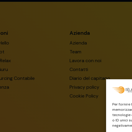
ioni
Azienda
Hello
Azienda
ot
Team
Relax
Lavora con noi
Guru
Contatti
rcing Contabile
Diario del capitano
enza
Privacy policy
Cookie Policy
Per fornire
memorizzare
tecnologie 
o ID unici s
negativamen