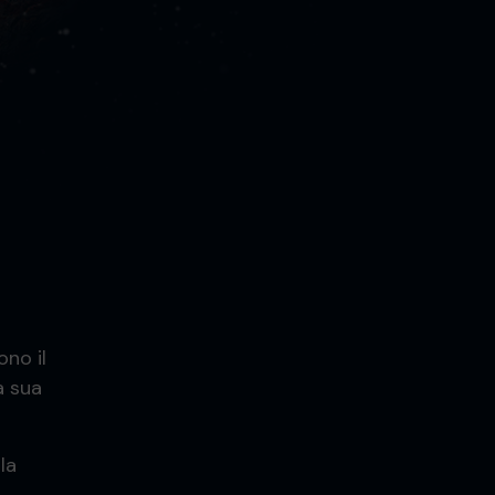
no il
a sua
la