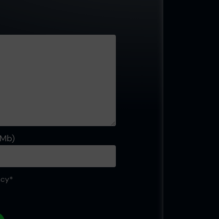
2Mb)
acy*