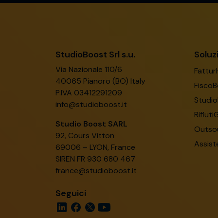
StudioBoost Srl s.u.
Soluz
Via Nazionale 110/6
Fattur
40065 Pianoro (BO) Italy
FiscoB
P.IVA 03412291209
Studio
info@studioboost.it
Rifiuti
Studio Boost SARL
Outsou
92, Cours Vitton
Assist
69006 – LYON, France
SIREN FR 930 680 467
france@studioboost.it
Seguici