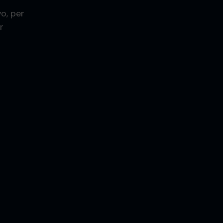
o, per
r