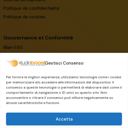
Politique de confidentialité
Politique de cookies
Gouvernance et Conformité
Bilan ESG
Code de conduite
Gestisci Consenso
Modèle de gestion
Certification ISO/IEC 27001:2022
Per fornire le migliori esperienze, utilizziamo tecnologie come i cookie
Lanceur d’alerte
per memorizzare e/o accedere alle informazioni del dispositivo. Il
consenso a queste tecnologie ci permetterà di elaborare dati come il
Le groupe Dylog-Buffetti
comportamento di navigazione o ID unici su questo sito. Non
acconsentire o ritirare il consenso può influire negativamente su
alcune caratteristiche e funzioni.
Accetta