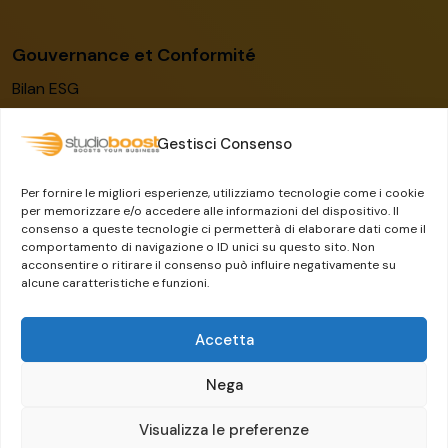
Gouvernance et Conformité
Bilan ESG
Code de conduite
Gestisci Consenso
Modèle de gestion
Certification ISO/IEC 27001:2022
Per fornire le migliori esperienze, utilizziamo tecnologie come i cookie
Lanceur d’alerte
per memorizzare e/o accedere alle informazioni del dispositivo. Il
consenso a queste tecnologie ci permetterà di elaborare dati come il
Le groupe Dylog-Buffetti
comportamento di navigazione o ID unici su questo sito. Non
acconsentire o ritirare il consenso può influire negativamente su
alcune caratteristiche e funzioni.
Accetta
Nega
Visualizza le preferenze