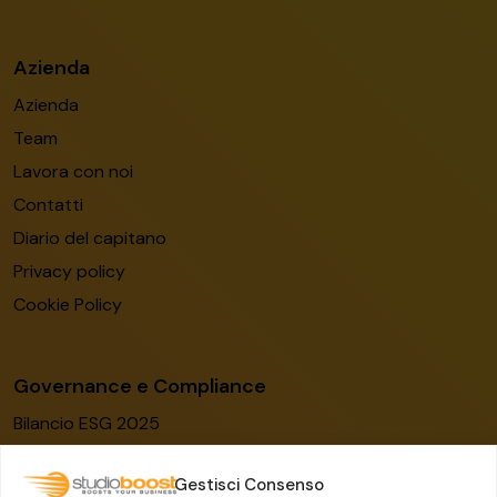
Azienda
Azienda
Team
Lavora con noi
Contatti
Diario del capitano
Privacy policy
Cookie Policy
Governance e Compliance
Bilancio ESG 2025
Codice etico
Gestisci Consenso
Modello organizzativo