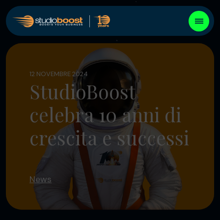
12 NOVEMBRE 2024
StudioBoost
celebra 10 anni di
crescita e successi
News