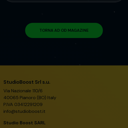
TORNA AD OD MAGAZINE
StudioBoost Srl s.u.
Via Nazionale 110/6
40065 Pianoro (BO) Italy
P.IVA 03412291209
info@studioboost.it
Studio Boost SARL