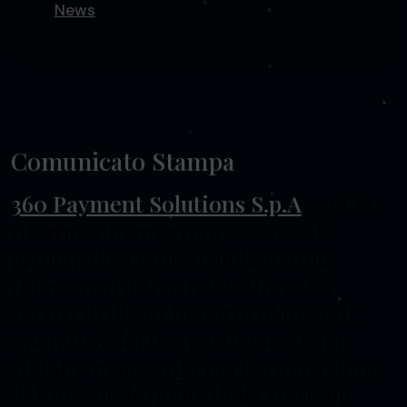
News
Comunicato Stampa
360 Payment Solutions S.p.A
., cui fa
riferimento un gruppo con sede
principale a Fiorenzuola d’Arda
(Piacenza) attivo nel settore dei
servizi dedicati in particolare agli
operatori del trasporto merci, ha
siglato un accordo per l’acquisizione
del 30% delle quote della start-up