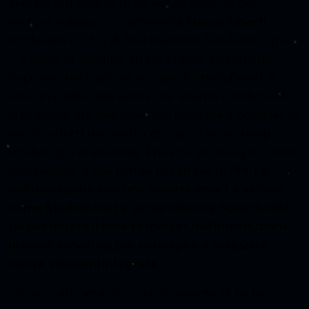
energie sull’offerta di servizi ad aziende del
settore trasporti - commenta
Marco Alberti
,
fondatore e CEO di 360 Payment Solutions S.p.A.
-. Il piano di sviluppo su cui stiamo investendo,
l'ingresso nel capitale sociale di StudioBoost è
solo una delle operazioni che stiamo conducendo,
si propone ora due obiettivi: ampliare il bouquet di
servizi offerti dal nostro gruppo e al contempo
rendere più orizzontale il nostro portafoglio clienti,
rivolgendosi a una platea più ampia di PMI.
La
collaborazione con una società smart e veloce
come StudioBoost e’ un’eccellente opportunità
sia per ridurre il time to market nell’introduzione
di nuovi servizi sia per concepire e realizzare
nuove soluzioni integrate
.
“Stiamo affrontando in un momento di forte