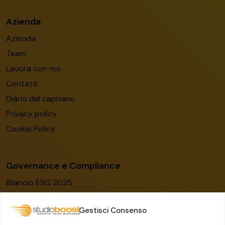
Azienda
Azienda
Team
Lavora con noi
Contatti
Diario del capitano
Privacy policy
Cookie Policy
Governance e Compliance
Bilancio ESG 2025
Codice etico
Gestisci Consenso
Modello organizzativo