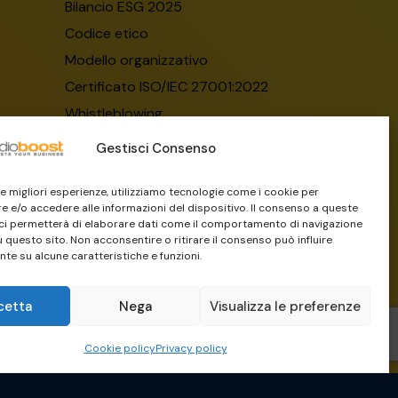
Bilancio ESG 2025
Codice etico
Modello organizzativo
Certificato ISO/IEC 27001:2022
Whistleblowing
Il Gruppo Dylog-Buffetti
Gestisci Consenso
 le migliori esperienze, utilizziamo tecnologie come i cookie per
 e/o accedere alle informazioni del dispositivo. Il consenso a queste
ci permetterà di elaborare dati come il comportamento di navigazione
u questo sito. Non acconsentire o ritirare il consenso può influire
te su alcune caratteristiche e funzioni.
cetta
Nega
Visualizza le preferenze
Crafted by
Guermandi Group
Cookie policy
Privacy policy