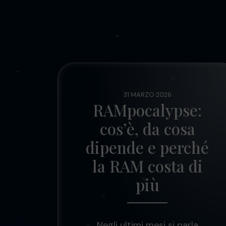
31 MARZO 2026
RAMpocalypse:
cos’è, da cosa
dipende e perché
la RAM costa di
più
Negli ultimi mesi si parla