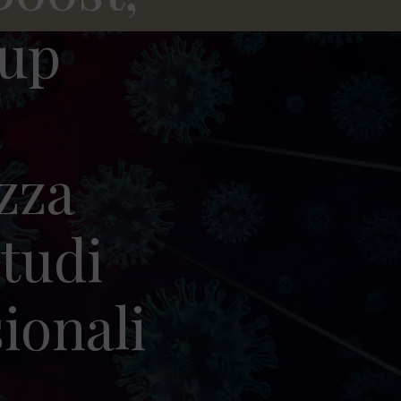
tup
izza
tudi
ionali