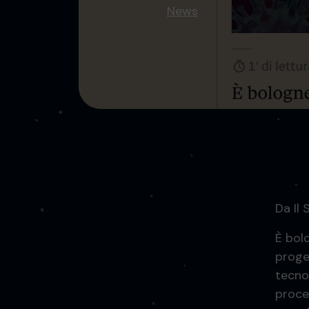
News
Da Il
È bol
proge
tecno
proce