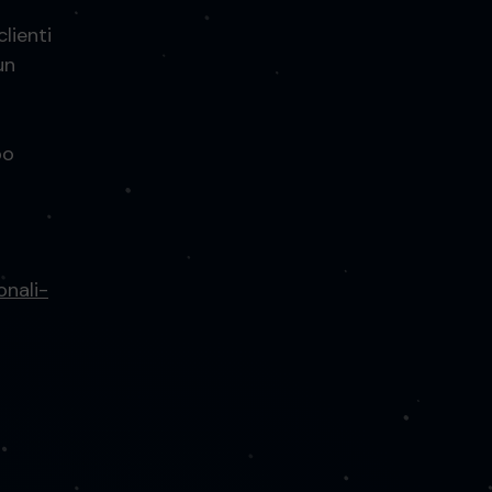
lienti
un
po
onali-