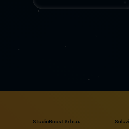
StudioBoost Srl s.u.
Soluz