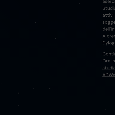
eserci
Studio
attiv
sogge
dell’I
A cred
Dylog 
Conti
Ore:
h
studi
ADWw