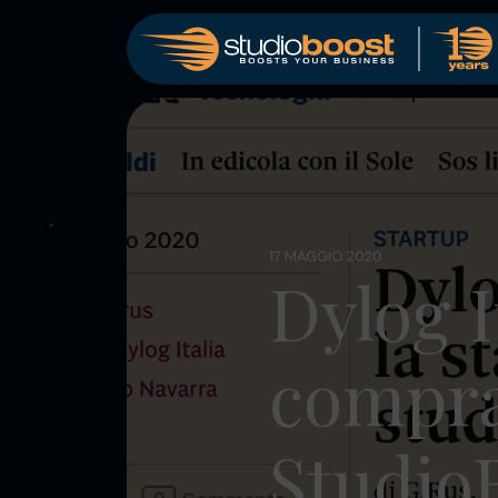
17 MAGGIO 2020
Dylog I
compr
Studio