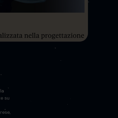
la
te su
rese,