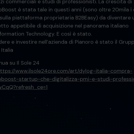
zi commerciali e studi di professionisti. La crescita di
Boost è stata tale in questi anni (sono oltre 20mila i c
i sulla piattaforma proprietaria B2BEasy) da diventare 
tto appetibile di acquisizione nel panorama italiano
nformation Technology. E così è stato.
ere e investire nell’azienda di Pianoro è stato il Grup
Italia
nua su Il Sole 24
ttps://www.ilsole24ore.com/art/dylog-italia-compra-
oboost-startup-che-digitalizza-pmi-e-studi-professi
CqQ?refresh_ce=1