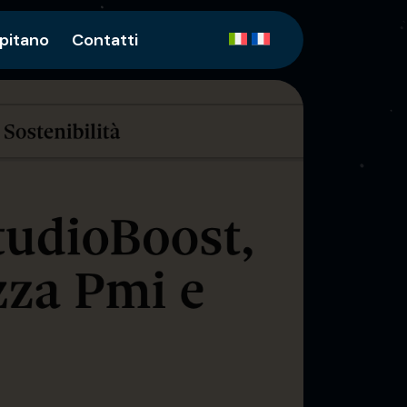
apitano
Contatti