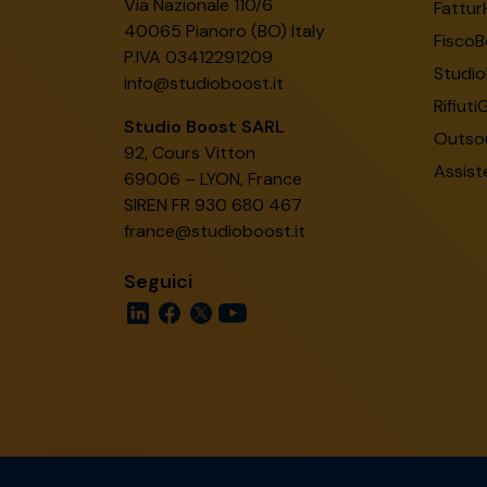
Via Nazionale 110/6
Fattur
40065 Pianoro (BO) Italy
FiscoB
P.IVA 03412291209
Studio
info@studioboost.it
Rifiuti
Studio Boost SARL
Outsou
92, Cours Vitton
Assist
69006 – LYON, France
SIREN FR 930 680 467
france@studioboost.it
Seguici