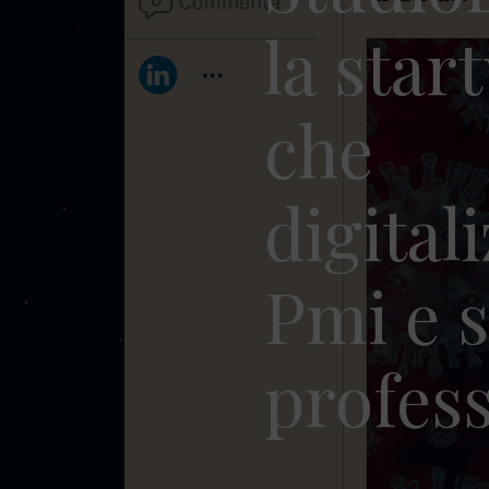
la star
che
digital
Pmi e s
profess