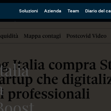
Soluzioni
Azienda
Team
Diario del c
talia
a
Boost,