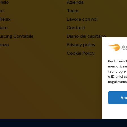
Hello
Azienda
ot
Team
Relax
Lavora con noi
Guru
Contatti
rcing Contabile
Diario del capitano
enza
Privacy policy
Cookie Policy
Per fornire
memorizzare
tecnologie 
o ID unici s
negativamen
Ac