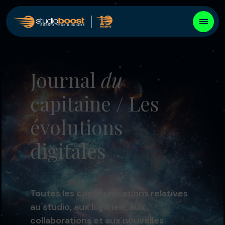
Journal
du
capitaine / Les
évolutions
digitales
Toutes les communications relatives
au studio, aux logiciels, aux
collaborations et aux nouvelles