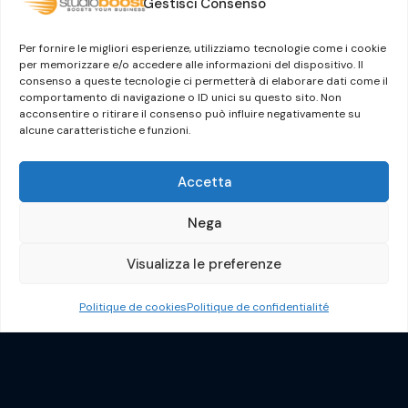
Gestisci Consenso
Modèle de gestion
Certification ISO/IEC 27001:2022
Per fornire le migliori esperienze, utilizziamo tecnologie come i cookie
Lanceur d’alerte
per memorizzare e/o accedere alle informazioni del dispositivo. Il
consenso a queste tecnologie ci permetterà di elaborare dati come il
Le groupe Dylog-Buffetti
comportamento di navigazione o ID unici su questo sito. Non
acconsentire o ritirare il consenso può influire negativamente su
alcune caratteristiche e funzioni.
Accetta
Nega
Visualizza le preferenze
Crafted by
Guermandi Group
Politique de cookies
Politique de confidentialité