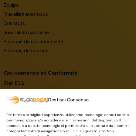
Équipe
Travaillez avec nous
Contacts
Journal du capitaine
Politique de confidentialité
Politique de cookies
Gouvernance et Conformité
Bilan ESG
Code de conduite
Gestisci Consenso
Modèle de gestion
Certification ISO/IEC 27001:2022
Per fornire le migliori esperienze, utilizziamo tecnologie come i cookie
Lanceur d’alerte
per memorizzare e/o accedere alle informazioni del dispositivo. Il
consenso a queste tecnologie ci permetterà di elaborare dati come il
Le groupe Dylog-Buffetti
comportamento di navigazione o ID unici su questo sito. Non