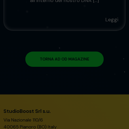
all’interno del nostro DNA […]
Leggi
TORNA AD OD MAGAZINE
StudioBoost Srl s.u.
Via Nazionale 110/6
40065 Pianoro (BO) Italy