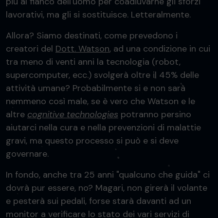
più al fianco dell'uomo per coadiuvarne gli sforzi
lavorativi, ma gli si sostituisce. Letteralmente.
Allora? Siamo destinati, come prevedono i
creatori del
Dott. Watson
, ad una condizione in cui
tra meno di venti anni la tecnologia (robot,
supercomputer, ecc.) svolgerà oltre il 45% delle
attività umane? Probabilmente si e non sarà
nemmeno così male, se è vero che Watson e le
altre
cognitive technologies
potranno persino
aiutarci nella cura e nella prevenzioni di malattie
gravi, ma questo processo si può e si deve
governare.
In fondo, anche tra 25 anni "qualcuno che guida" ci
dovrà pur essere, no? Magari, non girerà il volante
e pesterà sui pedali, forse starà davanti ad un
monitor a verificare lo stato dei vari servizi di