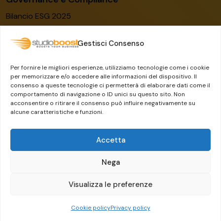
Bilancio ESG 2025
Codice etico
Gestisci Consenso
Modello organizzativo
Certificato ISO/IEC 27001:2022
Per fornire le migliori esperienze, utilizziamo tecnologie come i cookie
Whistleblowing
per memorizzare e/o accedere alle informazioni del dispositivo. Il
consenso a queste tecnologie ci permetterà di elaborare dati come il
Il Gruppo Dylog-Buffetti
comportamento di navigazione o ID unici su questo sito. Non
acconsentire o ritirare il consenso può influire negativamente su
alcune caratteristiche e funzioni.
Accetta
Nega
Visualizza le preferenze
Crafted by
Guermandi Group
Cookie policy
Privacy policy