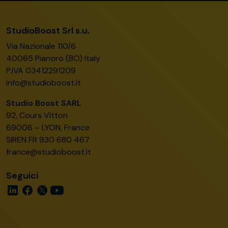
StudioBoost Srl s.u.
Via Nazionale 110/6
40065 Pianoro (BO) Italy
P.IVA 03412291209
info@studioboost.it
Studio Boost SARL
92, Cours Vitton
69006 – LYON, France
SIREN FR 930 680 467
france@studioboost.it
Seguici