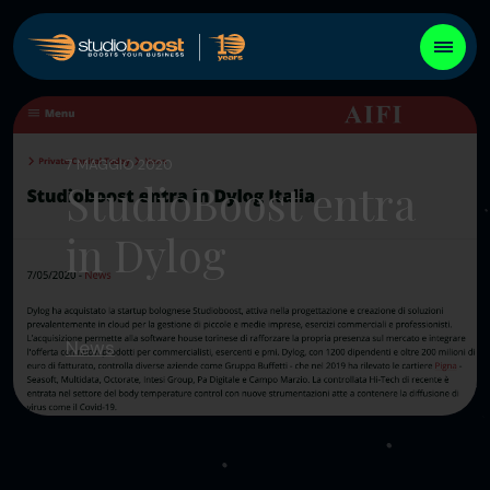
7 MAGGIO 2020
StudioBoost entra
in Dylog
News