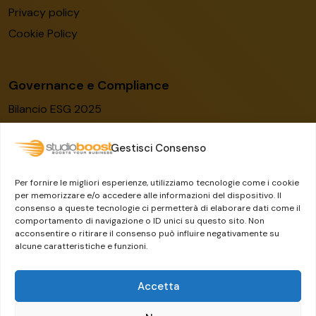
Privacy policy
Cookie Policy
Governance e Compliance
Bilancio ESG 2025
Codice etico
Gestisci Consenso
Modello organizzativo
Certificato ISO/IEC 27001:2022
Per fornire le migliori esperienze, utilizziamo tecnologie come i cookie
Whistleblowing
per memorizzare e/o accedere alle informazioni del dispositivo. Il
consenso a queste tecnologie ci permetterà di elaborare dati come il
Il Gruppo Dylog-Buffetti
comportamento di navigazione o ID unici su questo sito. Non
acconsentire o ritirare il consenso può influire negativamente su
alcune caratteristiche e funzioni.
Accetta