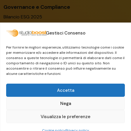
Governance e Compliance
Bilancio ESG 2025
Codice etico
Gestisci Consenso
Modello organizzativo
Certificato ISO/IEC 27001:2022
Per fornire le migliori esperienze, utilizziamo tecnologie come i cookie
Whistleblowing
per memorizzare e/o accedere alle informazioni del dispositivo. Il
consenso a queste tecnologie ci permetterà di elaborare dati come il
Il Gruppo Dylog-Buffetti
comportamento di navigazione o ID unici su questo sito. Non
acconsentire o ritirare il consenso può influire negativamente su
alcune caratteristiche e funzioni.
Accetta
Nega
Visualizza le preferenze
Crafted by
Guermandi Group
Cookie policy
Privacy policy