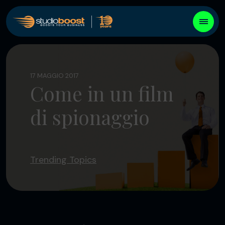
17 MAGGIO 2017
Come in un film
di spionaggio
Trending Topics