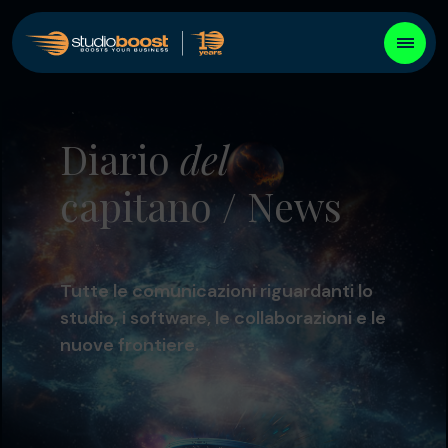
Diario
del
capitano / News
Tutte le comunicazioni riguardanti lo
studio, i software, le collaborazioni e le
nuove frontiere.