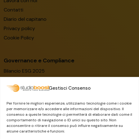
Lavora con noi
Contatti
Diario del capitano
Privacy policy
Cookie Policy
Governance e Compliance
Bilancio ESG 2025
Codice etico
Gestisci Consenso
Modello organizzativo
Certificato ISO/IEC 27001:2022
Per fornire le migliori esperienze, utilizziamo tecnologie come i cookie
Whistleblowing
per memorizzare e/o accedere alle informazioni del dispositivo. Il
consenso a queste tecnologie ci permetterà di elaborare dati come il
Il Gruppo Dylog-Buffetti
comportamento di navigazione o ID unici su questo sito. Non
acconsentire o ritirare il consenso può influire negativamente su
alcune caratteristiche e funzioni.