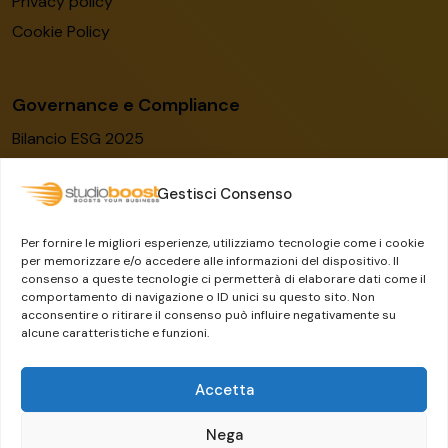
Privacy policy
Cookie Policy
Governance e Compliance
Bilancio ESG 2025
Codice etico
Gestisci Consenso
Modello organizzativo
Certificato ISO/IEC 27001:2022
Per fornire le migliori esperienze, utilizziamo tecnologie come i cookie
Whistleblowing
per memorizzare e/o accedere alle informazioni del dispositivo. Il
consenso a queste tecnologie ci permetterà di elaborare dati come il
Il Gruppo Dylog-Buffetti
comportamento di navigazione o ID unici su questo sito. Non
acconsentire o ritirare il consenso può influire negativamente su
alcune caratteristiche e funzioni.
Accetta
Nega