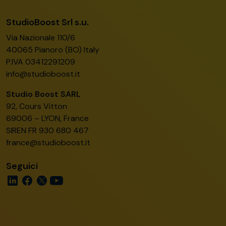
StudioBoost Srl s.u.
Via Nazionale 110/6
40065 Pianoro (BO) Italy
P.IVA 03412291209
info@studioboost.it
Studio Boost SARL
92, Cours Vitton
69006 – LYON, France
SIREN FR 930 680 467
france@studioboost.it
Seguici