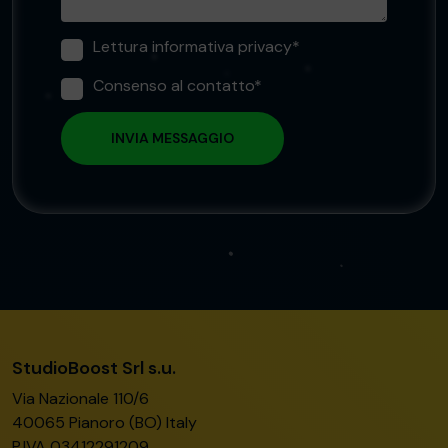
Lettura informativa privacy*
Consenso al contatto*
StudioBoost Srl s.u.
Via Nazionale 110/6
40065 Pianoro (BO) Italy
P.IVA 03412291209