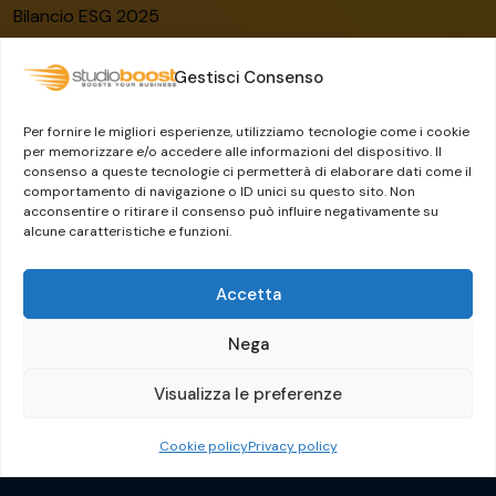
Bilancio ESG 2025
Codice etico
Gestisci Consenso
Modello organizzativo
Certificato ISO/IEC 27001:2022
Per fornire le migliori esperienze, utilizziamo tecnologie come i cookie
Whistleblowing
per memorizzare e/o accedere alle informazioni del dispositivo. Il
consenso a queste tecnologie ci permetterà di elaborare dati come il
Il Gruppo Dylog-Buffetti
comportamento di navigazione o ID unici su questo sito. Non
acconsentire o ritirare il consenso può influire negativamente su
alcune caratteristiche e funzioni.
Accetta
Nega
Visualizza le preferenze
Crafted by
Guermandi Group
Cookie policy
Privacy policy