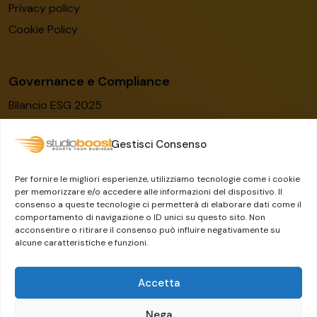
Privacy policy
Cookie Policy
Governance e Compliance
Bilancio ESG 2025
Codice etico
Gestisci Consenso
Modello organizzativo
Certificato ISO/IEC 27001:2022
Per fornire le migliori esperienze, utilizziamo tecnologie come i cookie
Whistleblowing
per memorizzare e/o accedere alle informazioni del dispositivo. Il
consenso a queste tecnologie ci permetterà di elaborare dati come il
Il Gruppo Dylog-Buffetti
comportamento di navigazione o ID unici su questo sito. Non
acconsentire o ritirare il consenso può influire negativamente su
alcune caratteristiche e funzioni.
Accetta
Nega