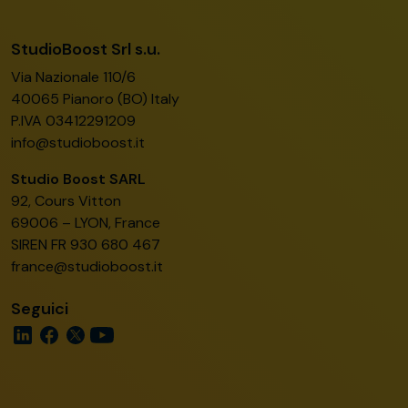
StudioBoost Srl s.u.
Via Nazionale 110/6
40065 Pianoro (BO) Italy
P.IVA 03412291209
info@studioboost.it
Studio Boost SARL
92, Cours Vitton
69006 – LYON, France
SIREN FR 930 680 467
france@studioboost.it
Seguici