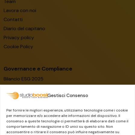
Team
Lavora con noi
Contatti
Diario del capitano
Privacy policy
Cookie Policy
Governance e Compliance
Bilancio ESG 2025
Codice etico
Gestisci Consenso
Modello organizzativo
Certificato ISO/IEC 27001:2022
Per fornire le migliori esperienze, utilizziamo tecnologie come i cookie
Whistleblowing
per memorizzare e/o accedere alle informazioni del dispositivo. Il
consenso a queste tecnologie ci permetterà di elaborare dati come il
Il Gruppo Dylog-Buffetti
comportamento di navigazione o ID unici su questo sito. Non
acconsentire o ritirare il consenso può influire negativamente su