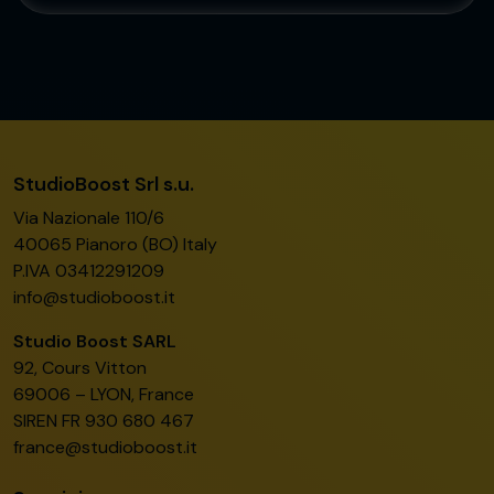
StudioBoost Srl s.u.
Via Nazionale 110/6
40065 Pianoro (BO) Italy
P.IVA 03412291209
info@studioboost.it
Studio Boost SARL
92, Cours Vitton
69006 – LYON, France
SIREN FR 930 680 467
france@studioboost.it