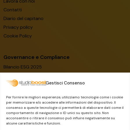
Lavora con noi
Contatti
Diario del capitano
Privacy policy
Cookie Policy
Governance e Compliance
Bilancio ESG 2025
Codice etico
Gestisci Consenso
Modello organizzativo
Certificato ISO/IEC 27001:2022
Per fornire le migliori esperienze, utilizziamo tecnologie come i cookie
Whistleblowing
per memorizzare e/o accedere alle informazioni del dispositivo. Il
consenso a queste tecnologie ci permetterà di elaborare dati come il
Il Gruppo Dylog-Buffetti
comportamento di navigazione o ID unici su questo sito. Non
acconsentire o ritirare il consenso può influire negativamente su
alcune caratteristiche e funzioni.