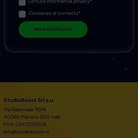
Lettura informativa privacy*
Consenso al contatto*
StudioBoost Srl s.u.
Via Nazionale 110/6
40065 Pianoro (BO) Italy
P.IVA 03412291209
info@studioboost.it