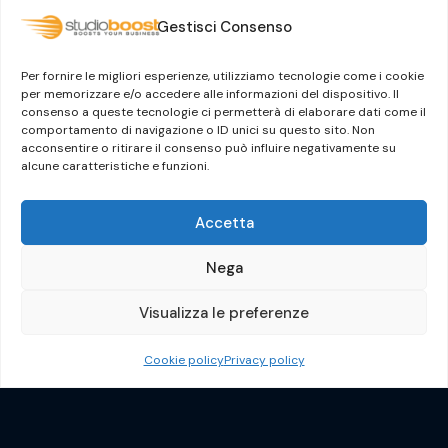
Codice etico
Gestisci Consenso
Modello organizzativo
Certificato ISO/IEC 27001:2022
Per fornire le migliori esperienze, utilizziamo tecnologie come i cookie
Whistleblowing
per memorizzare e/o accedere alle informazioni del dispositivo. Il
consenso a queste tecnologie ci permetterà di elaborare dati come il
Il Gruppo Dylog-Buffetti
comportamento di navigazione o ID unici su questo sito. Non
acconsentire o ritirare il consenso può influire negativamente su
alcune caratteristiche e funzioni.
Accetta
Nega
Visualizza le preferenze
Crafted by
Guermandi Group
Cookie policy
Privacy policy