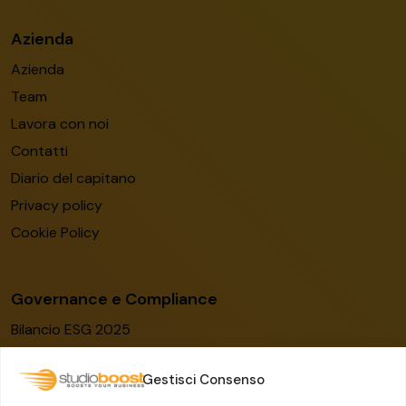
Azienda
Azienda
Team
Lavora con noi
Contatti
Diario del capitano
Privacy policy
Cookie Policy
Governance e Compliance
Bilancio ESG 2025
Codice etico
Gestisci Consenso
Modello organizzativo