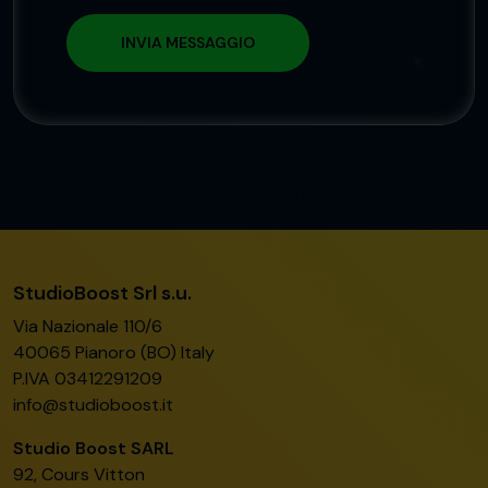
StudioBoost Srl s.u.
Via Nazionale 110/6
40065 Pianoro (BO) Italy
P.IVA 03412291209
info@studioboost.it
Studio Boost SARL
92, Cours Vitton