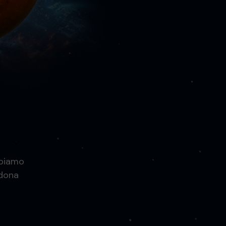
bbiamo
ndona