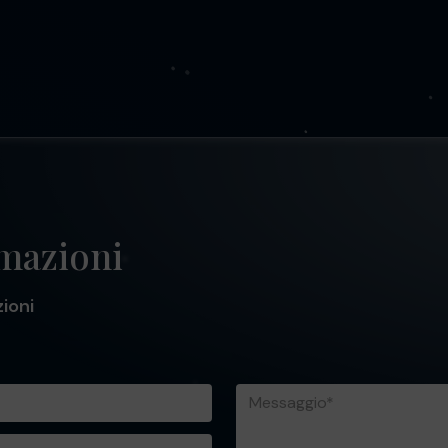
rmazioni
zioni