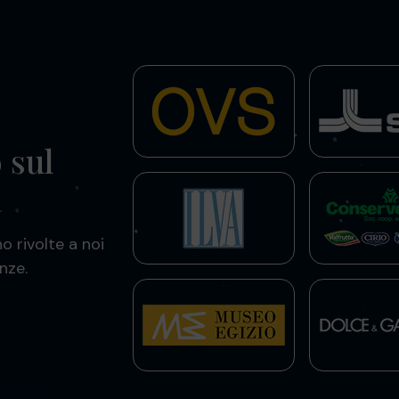
 sul
a
o rivolte a noi
nze.