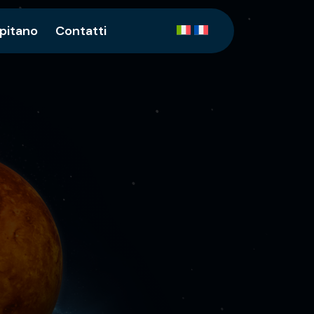
apitano
Contatti