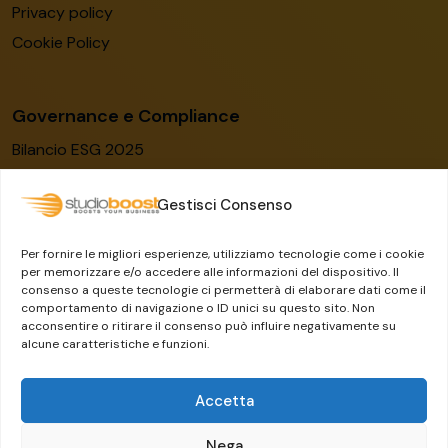
Privacy policy
Cookie Policy
Governance e Compliance
Bilancio ESG 2025
Codice etico
Gestisci Consenso
Modello organizzativo
Certificato ISO/IEC 27001:2022
Per fornire le migliori esperienze, utilizziamo tecnologie come i cookie
Whistleblowing
per memorizzare e/o accedere alle informazioni del dispositivo. Il
consenso a queste tecnologie ci permetterà di elaborare dati come il
Il Gruppo Dylog-Buffetti
comportamento di navigazione o ID unici su questo sito. Non
acconsentire o ritirare il consenso può influire negativamente su
alcune caratteristiche e funzioni.
Accetta
Nega