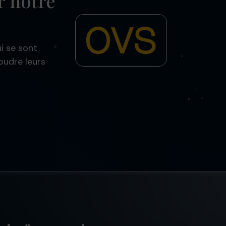
r notre
i se sont
oudre leurs