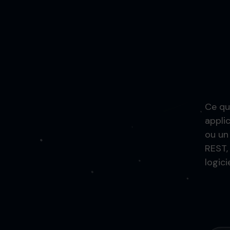
Ce qu’
appli
ou un
REST,
logici