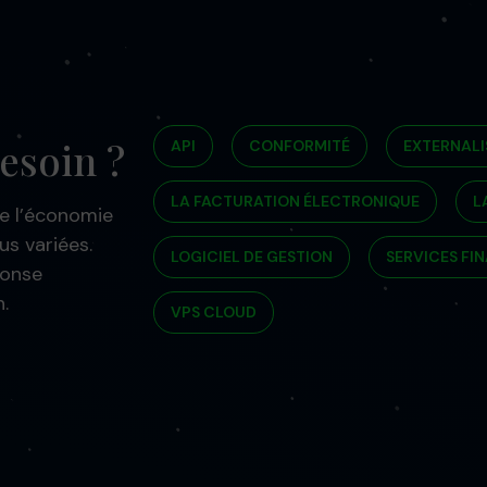
esoin ?
API
CONFORMITÉ
EXTERNALI
LA FACTURATION ÉLECTRONIQUE
L
de l’économie
us variées.
LOGICIEL DE GESTION
SERVICES FI
ponse
.
VPS CLOUD