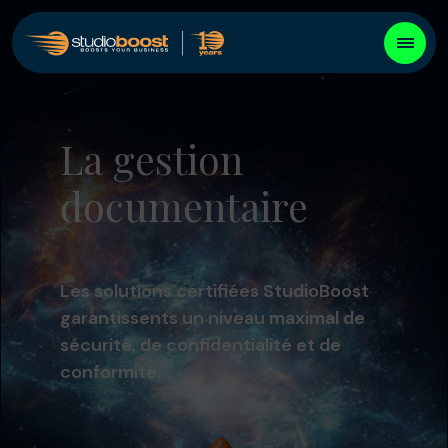
La gestion
documentaire
Les solutions certifiées StudioBoost
garantissents un niveau maximal de
sécurité, de confidentialité et de
conformité.