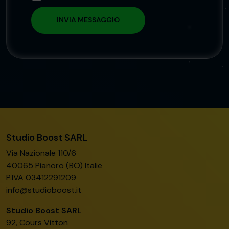
Studio Boost SARL
Via Nazionale 110/6
40065 Pianoro (BO) Italie
P.IVA 03412291209
info@studioboost.it
Studio Boost SARL
92, Cours Vitton