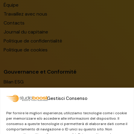
Équipe
Travaillez avec nous
Contacts
Journal du capitaine
Politique de confidentialité
Politique de cookies
Gouvernance et Conformité
Bilan ESG
Code de conduite
Gestisci Consenso
Modèle de gestion
Certification ISO/IEC 27001:2022
Per fornire le migliori esperienze, utilizziamo tecnologie come i cookie
Lanceur d’alerte
per memorizzare e/o accedere alle informazioni del dispositivo. Il
consenso a queste tecnologie ci permetterà di elaborare dati come il
Le groupe Dylog-Buffetti
comportamento di navigazione o ID unici su questo sito. Non