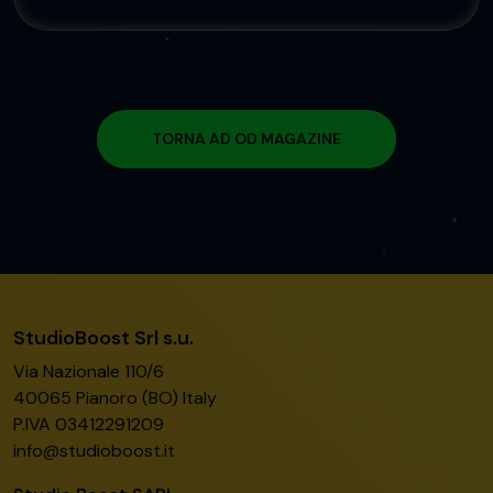
TORNA AD OD MAGAZINE
StudioBoost Srl s.u.
Via Nazionale 110/6
40065 Pianoro (BO) Italy
P.IVA 03412291209
info@studioboost.it