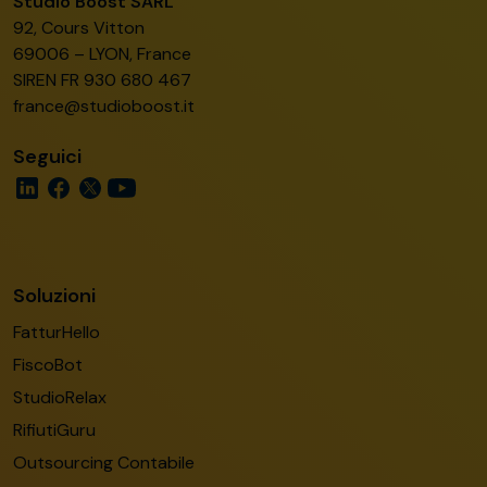
Studio Boost SARL
92, Cours Vitton
69006 – LYON, France
SIREN FR 930 680 467
france@studioboost.it
Seguici
Soluzioni
FatturHello
FiscoBot
StudioRelax
RifiutiGuru
Outsourcing Contabile