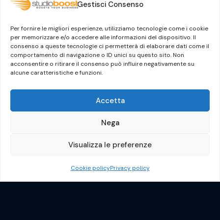
Gestisci Consenso
Modello organizzativo
Certificato ISO/IEC 27001:2022
Per fornire le migliori esperienze, utilizziamo tecnologie come i cookie
Whistleblowing
per memorizzare e/o accedere alle informazioni del dispositivo. Il
consenso a queste tecnologie ci permetterà di elaborare dati come il
Il Gruppo Dylog-Buffetti
comportamento di navigazione o ID unici su questo sito. Non
acconsentire o ritirare il consenso può influire negativamente su
alcune caratteristiche e funzioni.
Accetta
Nega
Visualizza le preferenze
Crafted by
Guermandi Group
Cookie policy
Privacy policy