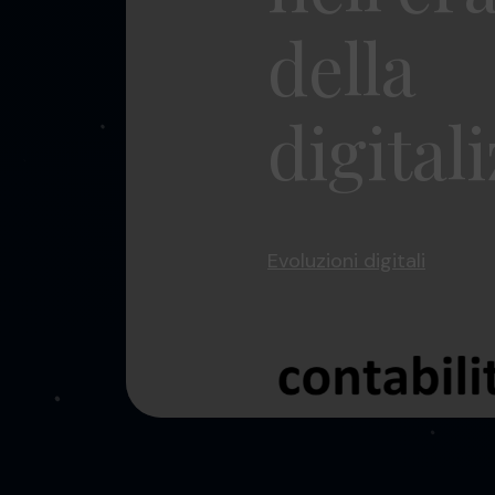
della
digital
Evoluzioni digitali