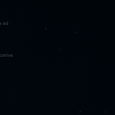
e ed
cativa