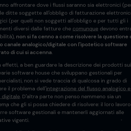
no affrontare dove i flussi saranno sia elettronici (pe
le ditte soggette all'obbligo di fatturazione elettroni
ici (per quelli non soggetti all'obbligo e per tutti gli i
enti diversi dalle fatture che
comunque
devono entra
ilità),
non si fa cenno a come risolvere la questione 
o canale analogico/digitale con l'ipotetico software
rato di cui si accenna
.
n effetti, a ben guardare la descrizione dei prodotti sui 
 varie software house che sviluppano gestionali per
rcialisti, non si vede traccia di qualcosa in grado di
ere il problema dell'
integrazione del flusso analogico e
 digitale
. D'altra parte non penso nemmeno sia un
ma che gli si possa chiedere di risolvere: il loro lavoro
rre software gestionali e mantenerli aggiornati alle
tive vigenti.