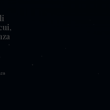
li
cui,
enza
nza