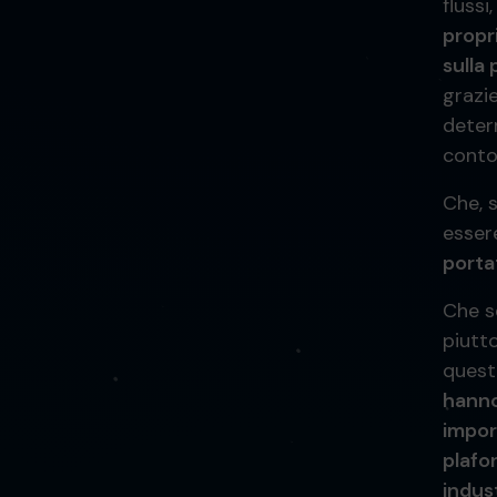
flussi
propri
sulla
grazie
determ
conto
Che, 
esser
porta
Che s
piutt
quest
hanno
impor
plafon
indus