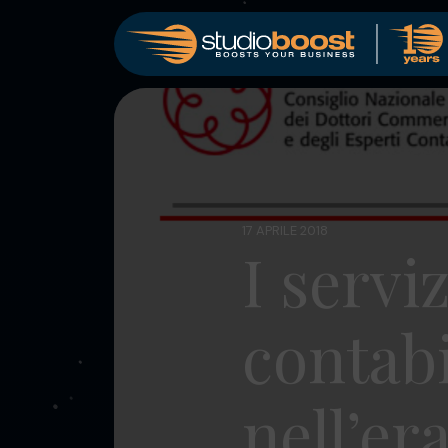
17 APRILE 2018
I serviz
contabi
nell’er