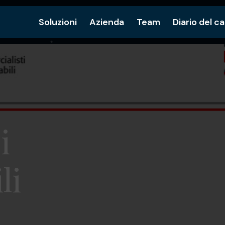
Soluzioni
Azienda
Team
Diario del c
i
li
a