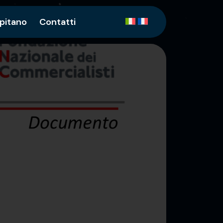
apitano
Contatti