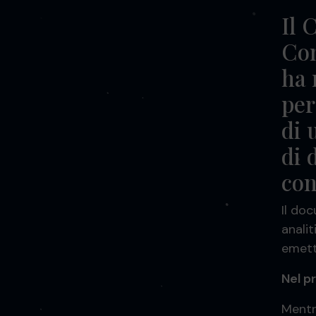
Il 
Com
ha 
per
di 
di 
con
Il do
analit
emett
Nel p
Mentre