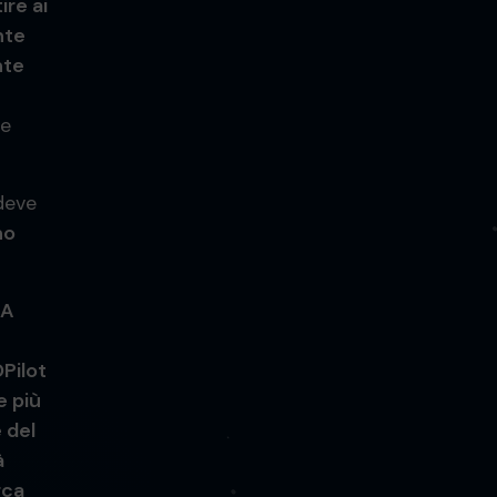
ire ai
nte
nte
 e
deve
no
A
OPilot
e più
 del
à
rca