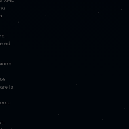
ca XML
ma
a
re
,
he ed
sione
se
are la
verso
ti