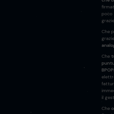
che d
firma
poco 
grazie
Che 
grazi
analo
Che
t
puntu
BPOPi
elett
fattu
immed
il ges
Che
o