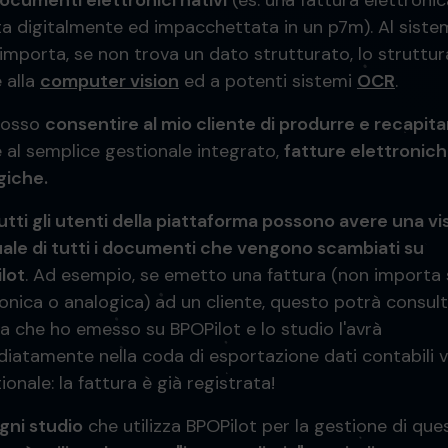
ocumenti elettronici nativi
(es. una fattura elettroni
ta digitalmente ed impacchettata in un p7m). Al siste
importa, se non trova un dato strutturato, lo struttur
 alla
computer vision
ed a potenti sistemi
OCR
.
posso
consentire al mio cliente di produrre e recapita
e al semplice gestionale integrato,
fatture elettronic
giche.
utti gli utenti della piattaforma possono avere una vi
ale di tutti i documenti che vengono scambiati su
lot
. Ad esempio, se emetto una fattura (non importa 
ronica o analogica) ad un cliente, questo potrà consult
ra che ho emesso su BPOPilot e lo studio l'avrà
iatamente nella coda di esportazione dati contabili 
tionale: la fattura è già registrata!
gni studio
che utilizza BPOPilot per la gestione di ques