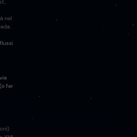
st,
à nel
rada.
flussi
via
o far
oni)