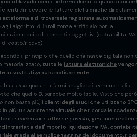
,
può utilizzarlo come "intermediario" e quindi consent
 clienti di
ricevere le fatture elettroniche
direttame
 piattaforma e di trovarsele registrate automaticame
 agli algoritmi di intelligenza artificiale per la
inazione dei c.d. elementi soggettivi (detraibilità IVA
 di costo/ricavo).
secondo il principio che quello che nasce digitale non 
e materializzato,
tutte le
fatture elettroniche
vengo
te in sostitutiva automaticamente
.
e bastasse questo a farmi scegliere il commercialista
osto che quello
B
, sarebbe molto facile. Visto che però
o non basta più,
i clienti degli studi che utilizzano BP
 in più: un assistente virtuale che ricorda le scadenz
tanti, scadenzario attivo e passivo, gestione realtime
d Intrastat e dell'importo liquidazione IVA, contabilit
triale grazie al semplice tagging del documento, rice