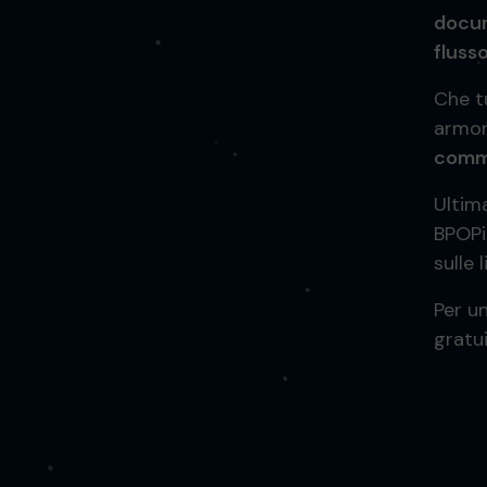
docum
flusso
Che tu
armon
comme
Ultim
BPOPi
sulle 
Per un
gratu