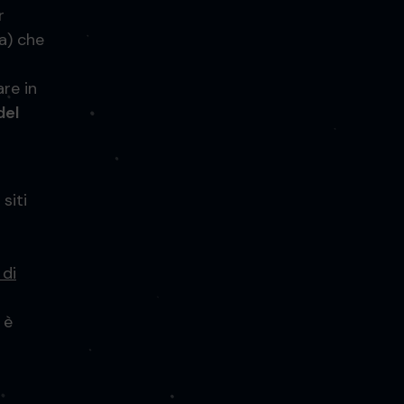
r
ca) che
re in
del
siti
 di
 è