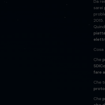
Da re
sarei
probl
2015.
Quindi
piatt
elettr
Cosa 
Che
p
SDICo
fare 
Che t
proto
Che
p