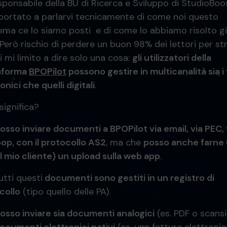
sponsabile della BU di Ricerca e Sviluppo di StudioBoo
 portato a parlarvi tecnicamente di come noi questo
ema ce lo siamo posti e di come lo abbiamo risolto gi
 Però rischio di perdere un buon 98% dei lettori per st
 mi limito a dire solo una cosa:
gli utilizzatori della
aforma
BPOPilot
possono gestire in multicanalità sia i 
onici che quelli digitali
.
significa?
osso inviare documenti a BPOPilot via email, via PEC, 
op, con il protocollo AS2
, ma che
posso anche farne (
al mio cliente) un upload sulla web app
.
utti questi
documenti sono gestiti in un registro di
collo
(tipo quello delle PA).
osso inviare sia documenti analogici
(es. PDF o scansi