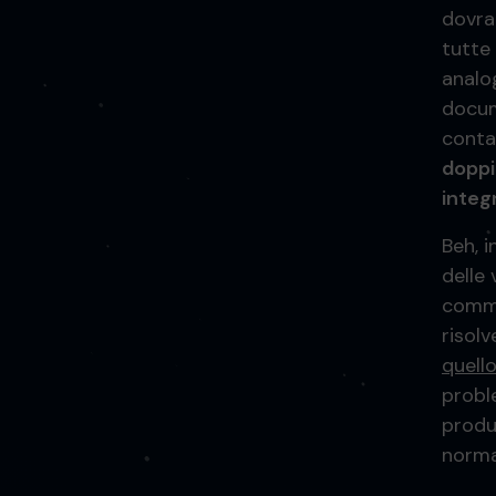
dovran
tutte 
analog
docum
contab
doppi
integ
Beh, i
delle
comme
risolv
quello
proble
produ
norma