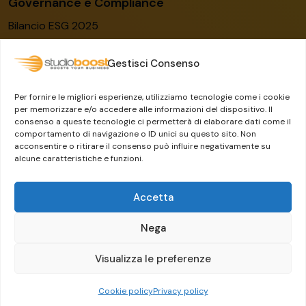
Governance e Compliance
Bilancio ESG 2025
Codice etico
Gestisci Consenso
Modello organizzativo
Certificato ISO/IEC 27001:2022
Per fornire le migliori esperienze, utilizziamo tecnologie come i cookie
Whistleblowing
per memorizzare e/o accedere alle informazioni del dispositivo. Il
consenso a queste tecnologie ci permetterà di elaborare dati come il
Il Gruppo Dylog-Buffetti
comportamento di navigazione o ID unici su questo sito. Non
acconsentire o ritirare il consenso può influire negativamente su
alcune caratteristiche e funzioni.
Accetta
Nega
Visualizza le preferenze
Crafted by
Guermandi Group
Cookie policy
Privacy policy