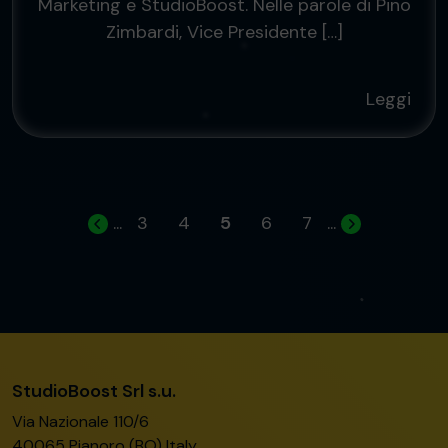
Marketing e StudioBoost. Nelle parole di Pino
Zimbardi, Vice Presidente […]
Leggi
...
3
4
5
6
7
...
StudioBoost Srl s.u.
Via Nazionale 110/6
40065 Pianoro (BO) Italy