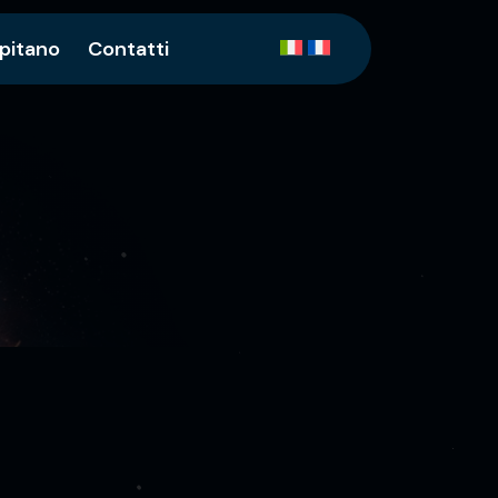
apitano
Contatti