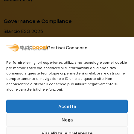
Governance e Compliance
Bilancio ESG 2025
Codice etico
Gestisci Consenso
Modello organizzativo
Certificato ISO/IEC 27001:2022
Per fornire le migliori esperienze, utilizziamo tecnologie come i cookie
Whistleblowing
per memorizzare e/o accedere alle informazioni del dispositivo. Il
consenso a queste tecnologie ci permetterà di elaborare dati come il
Il Gruppo Dylog-Buffetti
comportamento di navigazione o ID unici su questo sito. Non
acconsentire o ritirare il consenso può influire negativamente su
alcune caratteristiche e funzioni.
Accetta
Nega
Visualizza le preferenze